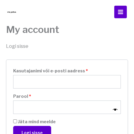
Skip
to
content
My account
Logi sisse
Nõutud
Kasutajanimi või e-posti aadress
*
Nõutud
Parool
*
Jäta mind meelde
Logi sisse