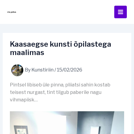
Skip
to
content
Kaasaegse kunsti õpilastega
maalimas
By
Kunstiriin
/
15/02/2026
Pintsel libiseb üle pinna, pliiatsi sahin kostab
teisest nurgast, tint tilgub paberile nagu
vihmapiisk…