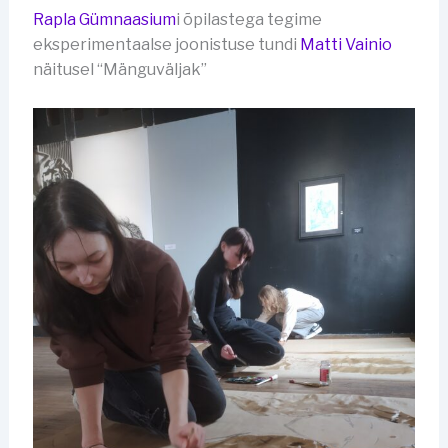
Rapla Gümnaasium
i õpilastega tegime
eksperimentaalse joonistuse tundi
Matti Vainio
näitusel “Mänguväljak”