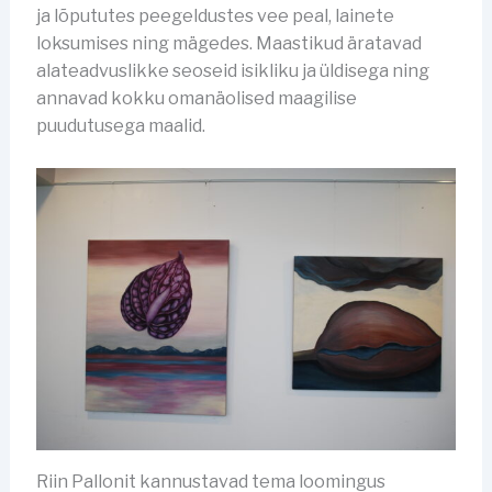
ja lõpututes peegeldustes vee peal, lainete
loksumises ning mägedes. Maastikud äratavad
alateadvuslikke seoseid isikliku ja üldisega ning
annavad kokku omanäolised maagilise
puudutusega maalid.
Riin Pallonit kannustavad tema loomingus