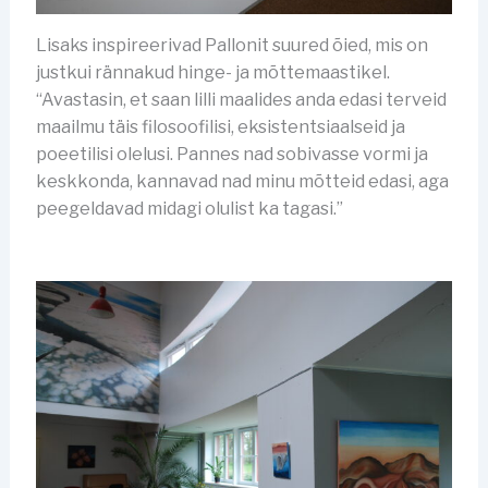
Lisaks inspireerivad Pallonit suured õied, mis on
justkui rännakud hinge- ja mõttemaastikel.
“Avastasin, et saan lilli maalides anda edasi terveid
maailmu täis filosoofilisi, eksistentsiaalseid ja
poeetilisi olelusi. Pannes nad sobivasse vormi ja
keskkonda, kannavad nad minu mõtteid edasi, aga
peegeldavad midagi olulist ka tagasi.”