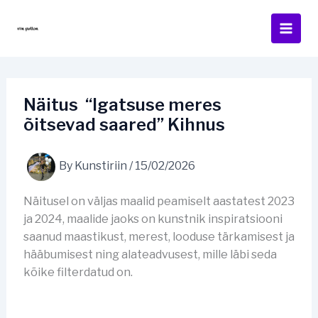
Skip
to
content
Näitus “Igatsuse meres
õitsevad saared” Kihnus
By
Kunstiriin
/
15/02/2026
Näitusel on väljas maalid peamiselt aastatest 2023
ja 2024, maalide jaoks on kunstnik inspiratsiooni
saanud maastikust, merest, looduse tärkamisest ja
hääbumisest ning alateadvusest, mille läbi seda
kõike filterdatud on.