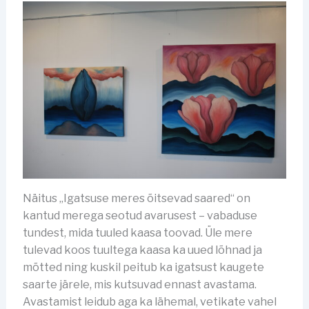
Näitus „Igatsuse meres õitsevad saared“ on
kantud merega seotud avarusest – vabaduse
tundest, mida tuuled kaasa toovad. Üle mere
tulevad koos tuultega kaasa ka uued lõhnad ja
mõtted ning kuskil peitub ka igatsust kaugete
saarte järele, mis kutsuvad ennast avastama.
Avastamist leidub aga ka lähemal, vetikate vahel