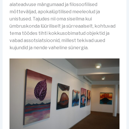
alateadvuse mängumaad ja filosoofilised
mõtteväljad, apokalüptilised meeleolud ja
unistused. Tajudes nii oma siseilma kui
ümbruskonda lüüriliselt ja sürreaalselt, kohtuvad
tema töödes tihti kokkusobimatud objektid ja
vabad assotsiatsioonid, millest tekivad uued
kujundid ja nende vaheline sünergia.